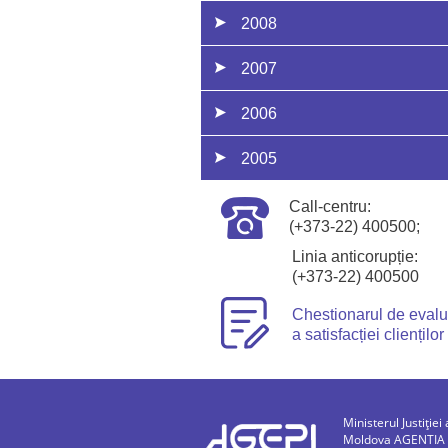
2008
2007
2006
2005
Call-centru:
(+373-22) 400500;
Linia anticorupție:
(+373-22) 400500
Chestionarul de eval
a satisfacției clienților
Ministerul Justiției 
Moldova AGENTIA