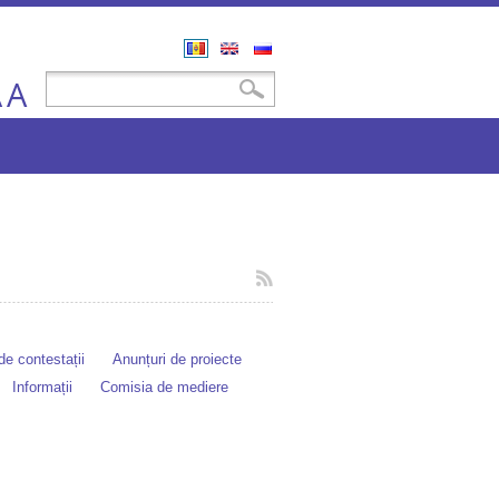
Română
English
Русский
A
Formular de căutare
Căutare
A
e contestații
Anunțuri de proiecte
Informații
Comisia de mediere