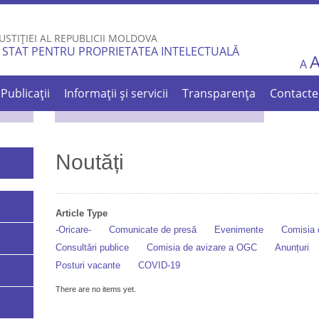
Skip to
main
USTIȚIEI AL REPUBLICII MOLDOVA
content
 STAT PENTRU PROPRIETATEA INTELECTUALĂ
A
Publicații
Informații și servicii
Transparența
Contacte
Noutăți
Article Type
-Oricare-
Comunicate de presă
Evenimente
Comisia d
Consultări publice
Comisia de avizare a OGC
Anunțuri
Posturi vacante
COVID-19
There are no items yet.