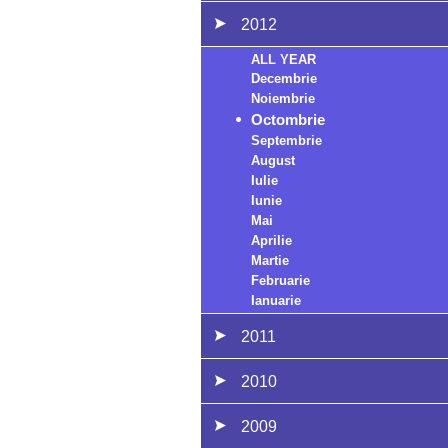
2012
ALL YEAR
Decembrie
Noiembrie
Octombrie
Septembrie
August
Iulie
Iunie
Mai
Aprilie
Martie
Februarie
Ianuarie
2011
2010
2009