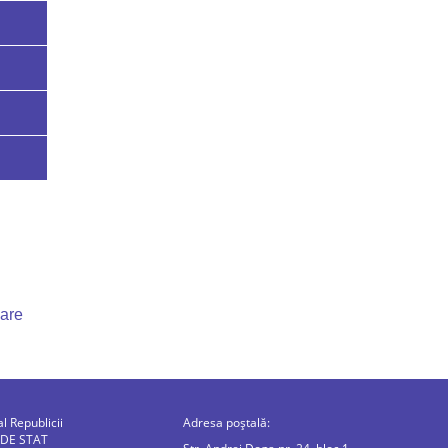
uare
al Republicii
Adresa poștală:
 DE STAT