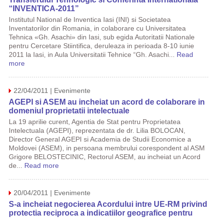
“INVENTICA-2011”
Institutul National de Inventica Iasi (INI) si Societatea
Inventatorilor din Romania, in colaborare cu Universitatea
Tehnica «Gh. Asachi» din Iasi, sub egida Autoritatii Nationale
pentru Cercetare Stiintifica, deruleaza in perioada 8-10 iunie
2011 la Iasi, in Aula Universitatii Tehnice “Gh. Asachi...
Read
more
22/04/2011 | Evenimente
AGEPI si ASEM au incheiat un acord de colaborare in
domeniul proprietatii intelectuale
La 19 aprilie curent, Agentia de Stat pentru Proprietatea
Intelectuala (AGEPI), reprezentata de dr. Lilia BOLOCAN,
Director General AGEPI si Academia de Studii Economice a
Moldovei (ASEM), in persoana membrului corespondent al ASM
Grigore BELOSTECINIC, Rectorul ASEM, au incheiat un Acord
de...
Read more
20/04/2011 | Evenimente
S-a incheiat negocierea Acordului intre UE-RM privind
protectia reciproca a indicatiilor geografice pentru