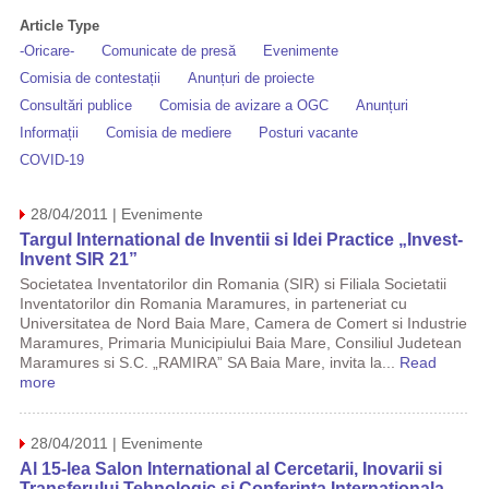
Article Type
-Oricare-
Comunicate de presă
Evenimente
Comisia de contestații
Anunțuri de proiecte
Consultări publice
Comisia de avizare a OGC
Anunțuri
Informații
Comisia de mediere
Posturi vacante
COVID-19
28/04/2011 | Evenimente
Targul International de Inventii si Idei Practice „Invest-
Invent SIR 21”
Societatea Inventatorilor din Romania (SIR) si Filiala Societatii
Inventatorilor din Romania Maramures, in parteneriat cu
Universitatea de Nord Baia Mare, Camera de Comert si Industrie
Maramures, Primaria Municipiului Baia Mare, Consiliul Judetean
Maramures si S.C. „RAMIRA” SA Baia Mare, invita la...
Read
more
28/04/2011 | Evenimente
Al 15-lea Salon International al Cercetarii, Inovarii si
Transferului Tehnologic si Conferinta Internationala