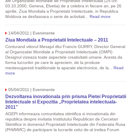
ale Organizatiei Mondiale de Proprietate Intelectuala (25.09-
03.10.2000, Geneva, Elvetia) de a celebra in fiecare an, pe 26
aprilie, Ziua Mondiala a Proprietatii Intelectuale, in Republica
Moldova se desfasoara o serie de activitati...
Read more
14/04/2011 | Evenimente
Ziua Mondiala a Proprietatii Intelectuale – 2011
Conturand viitorul Mesajul dlui Francis GURRY, Director General
al Organizatiei Mondiale a Proprietatii Intelectuale (OMPI)
Designul vizeaza toate aspectele creativitatii umane. Acesta da
forma lucrurilor pe care le apreciem, de la produse
mestesugaresti traditionale la aparate electronice, de la...
Read
more
05/04/2011 | Evenimente
Dezvoltarea inovationala prin prisma Pietei Proprietatii
Intelectuale si Expozitia „Proprietatea intelectuala-
2011”
AGEPI informeaza comunitatea stiintifica si inovationala din
republica despre invitatia Institutului Republican de Cercetari
Stiintifice in domeniul Proprietatii Intelectuale din Federatia Rusa
(РНИИИС) de participare la lucrarile celui de-al treilea Forum