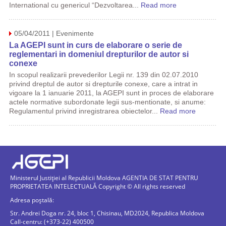
International cu genericul “Dezvoltarea...
Read more
05/04/2011 | Evenimente
La AGEPI sunt in curs de elaborare o serie de
reglementari in domeniul drepturilor de autor si
conexe
In scopul realizarii prevederilor Legii nr. 139 din 02.07.2010
privind dreptul de autor si drepturile conexe, care a intrat in
vigoare la 1 ianuarie 2011, la AGEPI sunt in proces de elaborare
actele normative subordonate legii sus-mentionate, si anume:
Regulamentul privind inregistrarea obiectelor...
Read more
Ministerul Justiției al Republicii Moldova AGENTIA DE STAT PENTRU
PROPRIETATEA INTELECTUALĂ Copyright © All rights reserved
Adresa poștală:
Str. Andrei Doga nr. 24, bloc 1, Chisinau, MD2024, Republica Moldova
Call-centru: (+373-22) 400500