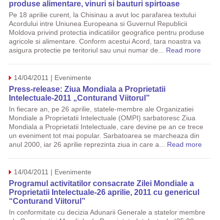
produse alimentare, vinuri si bauturi spirtoase
Pe 18 aprilie curent, la Chisinau a avut loc parafarea textului
Acordului intre Uniunea Europeana si Guvernul Republicii
Moldova privind protectia indicatiilor geografice pentru produse
agricole si alimentare. Conform acestui Acord, tara noastra va
asigura protectie pe teritoriul sau unui numar de...
Read more
14/04/2011 | Evenimente
Press-release: Ziua Mondiala a Proprietatii
Intelectuale-2011 „Conturand Viitorul”
In fiecare an, pe 26 aprilie, statele-membre ale Organizatiei
Mondiale a Proprietatii Intelectuale (OMPI) sarbatoresc Ziua
Mondiala a Proprietatii Intelectuale, care devine pe an ce trece
un eveniment tot mai popular. Sarbatoarea se marcheaza din
anul 2000, iar 26 aprilie reprezinta ziua in care a...
Read more
14/04/2011 | Evenimente
Programul activitatilor consacrate Zilei Mondiale a
Proprietatii Intelectuale-26 aprilie, 2011 cu genericul
“Conturand Viitorul”
In conformitate cu decizia Adunarii Generale a statelor membre