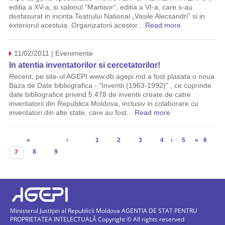
editia a XV-a, si salonul “Martisor”, editia a VI-a, care s-au
desfasurat in incinta Teatrului National „Vasile Alecsandri” si in
exteriorul acestuia. Organizatorii acestor...
Read more
11/02/2011 | Evenimente
In atentia inventatorilor si cercetatorilor!
Recent, pe site-ul AGEPI www.db.agepi.md a fost plasata o noua
Baza de Date bibliografica - "Inventii (1963-1992)" , ce cuprinde
date bibliografice privind 5.478 de inventii create de catre
inventatorii din Republica Moldova, inclusiv in colaborare cu
inventatori din alte state, care au fost...
Read more
Pagini
«
‹
1
2
3
4
›
5
»
6
8
9
7
Ministerul Justiției al Republicii Moldova AGENTIA DE STAT PENTRU
PROPRIETATEA INTELECTUALĂ Copyright © All rights reserved