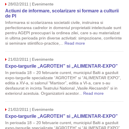
28/02/2011 | Evenimente
Actiuni de informare, scolarizare si formare a culturii
de PI
Informarea si scolarizarea societatii civile, instruirea si
perfectionarea cadrelor in domeniul proprietatii intelectuale sunt
pentru AGEPI preocupari la ordinea zilei, care s-au materializat
in ultima perioada prin diverse activitati: simpozioane, conferinte
si seminare stiintifico-practice,...
Read more
21/02/2011 | Evenimente
Expo-targurile „AGROTEH” si „ALIMENTAR-EXPO”
In perioada 18 – 20 februarie curent, municipiul Balti a gazduit
expo-targurile specializate “AGROTEH” si “ALIMENTAR EXPO”,
editia a XV-a, si salonul “Martisor”, editia a VI-a, care s-au
desfasurat in incinta Teatrului National „Vasile Alecsandri” si in
exteriorul acestuia. Organizatorii acestor...
Read more
21/02/2011 | Evenimente
Expo-targurile „AGROTEH” si „ALIMENTAR-EXPO”
In perioada 18 – 20 februarie curent, municipiul Balti a gazduit
expo-targurile specializate “AGROTEH” si “ALIMENTAR EXPO”,