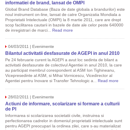
informatiei de brand, lansat de OMPI
Global Brand Database (Baza de date globala a brandurilor) este
noul instrument on-line, lansat de catre Organizatia Mondiala a
Proprietatii Intelectuale (OMPI) la 8 martie 2011, care are drept
scop facilitarea cautarii in bazele de date ale celor peste 640000
de inregistrari de marci...
Read more
04/03/2011 | Evenimente
Bilantul activitatii desfasurate de AGEPI in anul 2010
Pe 24 februarie curent la AGEPI a avut loc sedinta de bilant a
activitatii desfasurate de colectivul Agentiei in anul 2010, la care
au participat membrul corespondent al ASM Ion Tighineanu,
Vicepresedinte al ASM, si Mihai Vornicescu, Vicedirector al
Agentiei pentru Inovare si Transfer Tehnologic a...
Read more
28/02/2011 | Evenimente
Actiuni de informare, scolarizare si formare a culturii
de PI
Informarea si scolarizarea societatii civile, instruirea si
perfectionarea cadrelor in domeniul proprietatii intelectuale sunt
pentru AGEPI preocupari la ordinea zilei, care s-au materializat