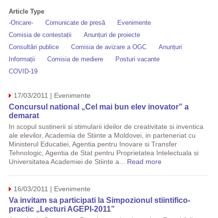
Article Type
-Oricare-
Comunicate de presă
Evenimente
Comisia de contestații
Anunțuri de proiecte
Consultări publice
Comisia de avizare a OGC
Anunțuri
Informații
Comisia de mediere
Posturi vacante
COVID-19
17/03/2011 | Evenimente
Concursul national „Cel mai bun elev inovator” a
demarat
In scopul sustinerii si stimularii ideilor de creativitate si inventica
ale elevilor, Academia de Stiinte a Moldovei, in parteneriat cu
Ministerul Educatiei, Agentia pentru Inovare si Transfer
Tehnologic, Agentia de Stat pentru Proprietatea Intelectuala si
Universitatea Academiei de Stiinte a...
Read more
16/03/2011 | Evenimente
Va invitam sa participati la Simpozionul stiintifico-
practic „Lecturi AGEPI-2011”