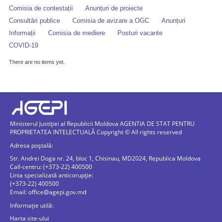
Comisia de contestații
Anunțuri de proiecte
Consultări publice
Comisia de avizare a OGC
Anunțuri
Informații
Comisia de mediere
Posturi vacante
COVID-19
There are no items yet.
Ministerul Justiției al Republicii Moldova AGENTIA DE STAT PENTRU
PROPRIETATEA INTELECTUALĂ Copyright © All rights reserved
Adresa poștală:
Str. Andrei Doga nr. 24, bloc 1, Chisinau, MD2024, Republica Moldova
Call-centru: (+373-22) 400500
Linia specializată anticorupție:
(+373-22) 400500
Email:
office@agepi.gov.md
Informație utilă:
Harta site-ului