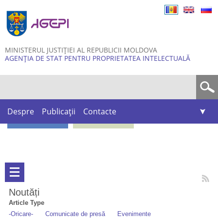
Skip to
main
content
MINISTERUL JUSTIȚIEI AL REPUBLICII MOLDOVA
AGENȚIA DE STAT PENTRU PROPRIETATEA INTELECTUALĂ
Formular de căutare
Despre
Publicații
Contacte
Noutăți
Article Type
-Oricare-
Comunicate de presă
Evenimente