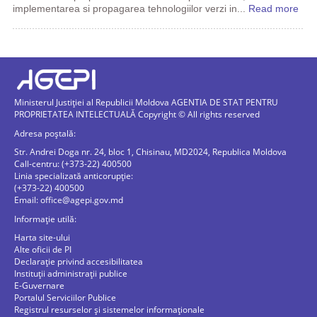
implementarea si propagarea tehnologiilor verzi in...
Read more
Ministerul Justiției al Republicii Moldova AGENTIA DE STAT PENTRU
PROPRIETATEA INTELECTUALĂ Copyright © All rights reserved
Adresa poștală:
Str. Andrei Doga nr. 24, bloc 1, Chisinau, MD2024, Republica Moldova
Call-centru: (+373-22) 400500
Linia specializată anticorupție:
(+373-22) 400500
Email:
office@agepi.gov.md
Informație utilă:
Harta site-ului
Alte oficii de PI
Declarație privind accesibilitatea
Instituții administrații publice
E-Guvernare
Portalul Serviciilor Publice
Registrul resurselor și sistemelor informaționale