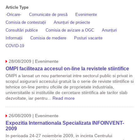
Article Type
-Oricare-
Comunicate de presă
Evenimente
Comisia de contestații
Anunțuri de proiecte
Consultări publice
Comisia de avizare a OGC
Anunțuri
Informații
Comisia de mediere
Posturi vacante
COVID-19
28/08/2009 | Evenimente
OMPI faciliteaza accesul on-line la revistele stiintifice
OMPI a lansat un nou parteneriat intre sectorul public si privat in
scopul asigurarii accesului gratuit la o serie de reviste stiintifice si
tehnice on-line pentru oficiile de proprietate industriala,
universitatile si institutiile de cercetare stiintifica ale tarilor slab
dezvoltate, iar pentru...
Read more
26/08/2009 | Evenimente
Expozitia Internationala Specializata INFOINVENT-
2009
In perioada 24-27 noiembrie 2009, in incinta Centrului