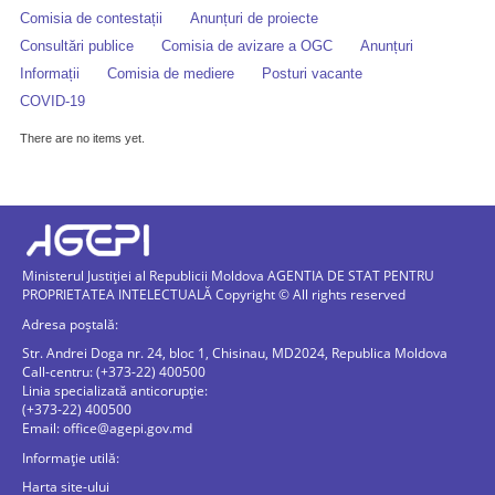
Comisia de contestații
Anunțuri de proiecte
Consultări publice
Comisia de avizare a OGC
Anunțuri
Informații
Comisia de mediere
Posturi vacante
COVID-19
There are no items yet.
Ministerul Justiției al Republicii Moldova AGENTIA DE STAT PENTRU
PROPRIETATEA INTELECTUALĂ Copyright © All rights reserved
Adresa poștală:
Str. Andrei Doga nr. 24, bloc 1, Chisinau, MD2024, Republica Moldova
Call-centru: (+373-22) 400500
Linia specializată anticorupție:
(+373-22) 400500
Email:
office@agepi.gov.md
Informație utilă:
Harta site-ului