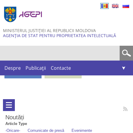
Skip to
main
content
MINISTERUL JUSTIȚIEI AL REPUBLICII MOLDOVA
AGENȚIA DE STAT PENTRU PROPRIETATEA INTELECTUALĂ
Formular de căutare
Despre
Publicații
Contacte
Noutăți
Article Type
-Oricare-
Comunicate de presă
Evenimente