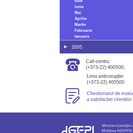
Iulie
Iunie
Mai
Aprilie
Martie
Februarie
Ianuarie
2005
Call-centru:
(+373-22) 400500;
Linia anticorupție:
(+373-22) 400500
Chestionarul de eval
a satisfacției clienților
Ministerul Justiției 
Moldova AGENTIA