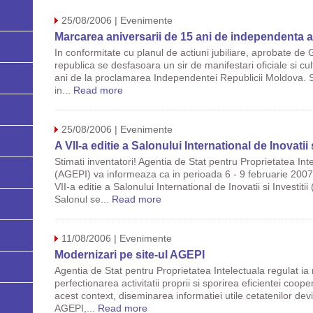
25/08/2006 | Evenimente
Marcarea aniversarii de 15 ani de independenta 
In conformitate cu planul de actiuni jubiliare, aprobate de
republica se desfasoara un sir de manifestari oficiale si cult
ani de la proclamarea Independentei Republicii Moldova. 
in...
Read more
25/08/2006 | Evenimente
A VII-a editie a Salonului International de Inovatii
Stimati inventatori! Agentia de Stat pentru Proprietatea In
(AGEPI) va informeaza ca in perioada 6 - 9 februarie 200
VII-a editie a Salonului International de Inovatii si Investitii (
Salonul se...
Read more
11/08/2006 | Evenimente
Modernizari pe site-ul AGEPI
Agentia de Stat pentru Proprietatea Intelectuala regulat ia
perfectionarea activitatii proprii si sporirea eficientei coopera
acest context, diseminarea informatiei utile cetatenilor dev
AGEPI,...
Read more