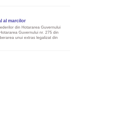
l al marcilor
prevederilor din Hotararea Guvernului
 Hotararea Guvernului nr. 275 din
berarea unui extras legalizat din