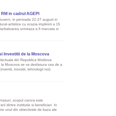
a RM in cadrul AGEPI
 Guvern, in perioada 22-27 august in
ural-artistice cu ocazia implinirii a 15
Sarbatoarea urmeaza a fi marcata si
 si Investitii de la Moscova
telectuala din Republica Moldova
7 la Moscova se va desfasura cea de a
inventii, inovatii, tehnologii noi).
 masuri, scopul carora este
rii dintre institutie si beneficiari. In
ine unul din obiectivele de baza ale