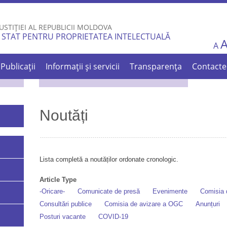
Skip to
main
USTIȚIEI AL REPUBLICII MOLDOVA
content
 STAT PENTRU PROPRIETATEA INTELECTUALĂ
A
Publicații
Informații și servicii
Transparența
Contacte
Noutăți
Lista completă a noutăților ordonate cronologic.
Article Type
-Oricare-
Comunicate de presă
Evenimente
Comisia d
Consultări publice
Comisia de avizare a OGC
Anunțuri
Posturi vacante
COVID-19