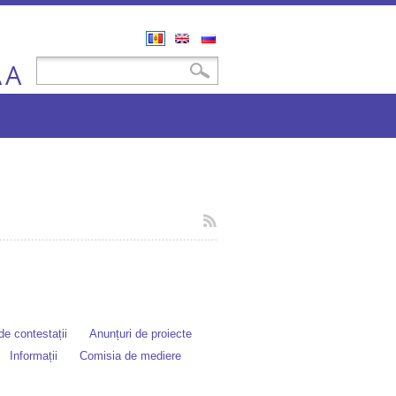
Română
English
Русский
A
Formular de căutare
Căutare
A
e contestații
Anunțuri de proiecte
Informații
Comisia de mediere