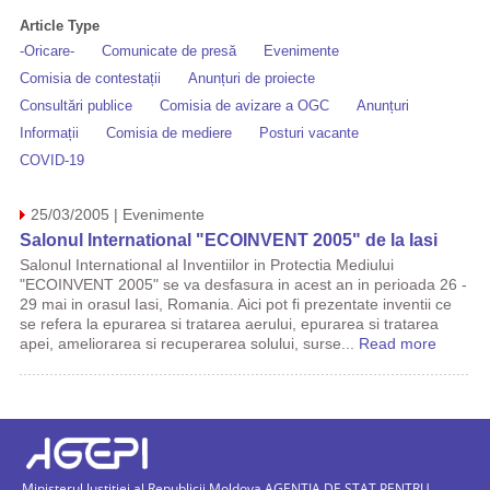
Article Type
-Oricare-
Comunicate de presă
Evenimente
Comisia de contestații
Anunțuri de proiecte
Consultări publice
Comisia de avizare a OGC
Anunțuri
Informații
Comisia de mediere
Posturi vacante
COVID-19
25/03/2005 | Evenimente
Salonul International "ECOINVENT 2005" de la Iasi
Salonul International al Inventiilor in Protectia Mediului
"ECOINVENT 2005" se va desfasura in acest an in perioada 26 -
29 mai in orasul Iasi, Romania. Aici pot fi prezentate inventii ce
se refera la epurarea si tratarea aerului, epurarea si tratarea
apei, ameliorarea si recuperarea solului, surse...
Read more
Ministerul Justiției al Republicii Moldova AGENTIA DE STAT PENTRU