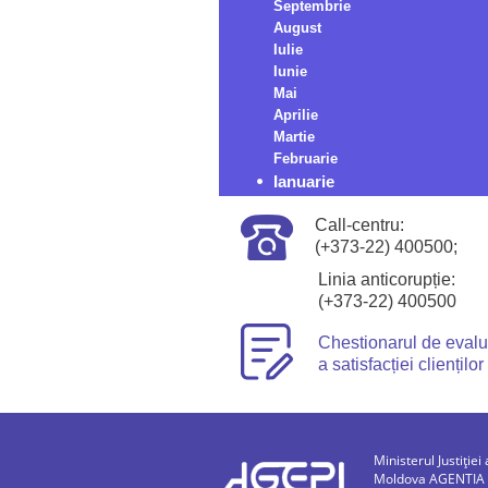
Septembrie
August
Iulie
Iunie
Mai
Aprilie
Martie
Februarie
Ianuarie
Call-centru:
(+373-22) 400500;
Linia anticorupție:
(+373-22) 400500
Chestionarul de eval
a satisfacției clienților
Ministerul Justiției 
Moldova AGENTIA