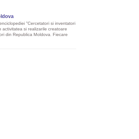
oldova
nciclopediei "Cercetatori si inventatori
ctivitatea si realizarile creatoare
atori din Republica Moldova. Fiecare