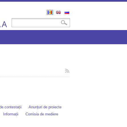
Română
English
Русский
A
Formular de căutare
Căutare
A
e contestații
Anunțuri de proiecte
Informații
Comisia de mediere