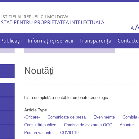
Skip to
main
USTIȚIEI AL REPUBLICII MOLDOVA
content
 STAT PENTRU PROPRIETATEA INTELECTUALĂ
A
Publicații
Informații și servicii
Transparența
Contacte
Noutăți
Lista completă a noutăților ordonate cronologic.
Article Type
-Oricare-
Comunicate de presă
Evenimente
Comisia d
Consultări publice
Comisia de avizare a OGC
Anunțuri
Posturi vacante
COVID-19