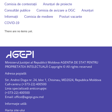
Comisia de contestații
Anunțuri de proiecte
Consultări publice
Comisia de avizare a OGC
Anunțuri
Informații
Comisia de mediere
Posturi vacante
COVID-19
There are no items yet.
Ministerul Justiției al Republicii Moldova AGENTIA DE STAT PENTRU
PROPRIETATEA INTELECTUALĂ Copyright © All rights reserved
Adresa poștală:
Str. Andrei Doga nr. 24, bloc 1, Chisinau, MD2024, Republica Moldova
Call-centru: (+373-22) 400500
Linia specializată anticorupție:
(+373-22) 400500
Email:
office@agepi.gov.md
Informație utilă:
Harta site-ului