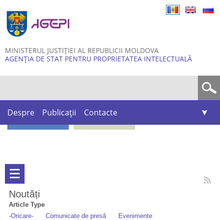
Skip to
main
content
MINISTERUL JUSTIȚIEI AL REPUBLICII MOLDOVA
AGENȚIA DE STAT PENTRU PROPRIETATEA INTELECTUALĂ
Formular de căutare
Despre
Publicații
Contacte
Noutăți
Article Type
-Oricare-
Comunicate de presă
Evenimente