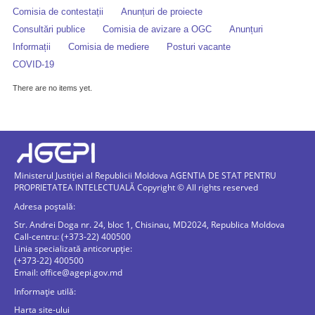
Comisia de contestații
Anunțuri de proiecte
Consultări publice
Comisia de avizare a OGC
Anunțuri
Informații
Comisia de mediere
Posturi vacante
COVID-19
There are no items yet.
Ministerul Justiției al Republicii Moldova AGENTIA DE STAT PENTRU
PROPRIETATEA INTELECTUALĂ Copyright © All rights reserved
Adresa poștală:
Str. Andrei Doga nr. 24, bloc 1, Chisinau, MD2024, Republica Moldova
Call-centru: (+373-22) 400500
Linia specializată anticorupție:
(+373-22) 400500
Email:
office@agepi.gov.md
Informație utilă:
Harta site-ului