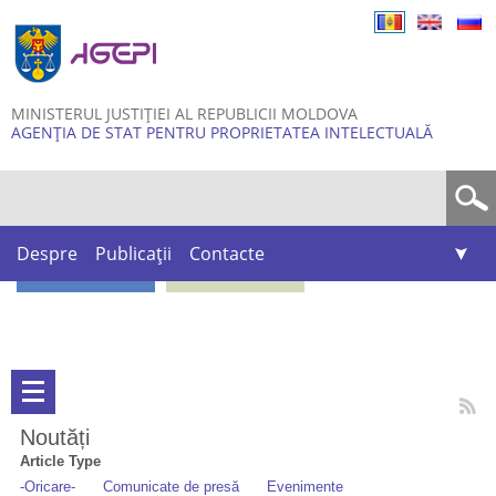
Skip to
main
content
MINISTERUL JUSTIȚIEI AL REPUBLICII MOLDOVA
AGENȚIA DE STAT PENTRU PROPRIETATEA INTELECTUALĂ
Formular de căutare
Despre
Publicații
Contacte
Noutăți
Article Type
-Oricare-
Comunicate de presă
Evenimente