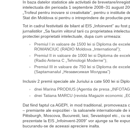
In baza datelor statistice ale activitatii de brevetare/inregi
intelectuala din perioada 1 septembrie 2008–31 august 2
„Trofeul pentru inovare si creativitate”, pentru o institutie 
Stat din Moldova si pentru o intreprindere de productie-pr
Tot in cadrul festivitatii de bilant al EIS „Infoinvent” au fost
jurnalistilor „Sa faurim viitorul tarii cu proprietatea intele
protectiei proprietatii intelectuale, dupa cum urmeaza:
Premiul I in valoare de 1500 lei si Diploma de exce
ROMANCIUC (RADIO Moldova „International”);
Premiul II in valoare de 1000 lei si Diploma de exce
(Radio Antena C „Tehnologii Moderne”);
Premiul III in valoare de 750 lei si Diploma de excel
(Saptamanalul „Независимая Молдова”)
Inclusiv 2 premii speciale ale Juriului a cate 500 lei si Di
dnei Marina PRODIUS (Agentia de presa „INFOTAG”
dnei Tatiana MARCU (revista Magazin economic „E
Dat fiind faptul ca AGEPI, in mod traditional, promoveaza 
– premiante ale expozitiei - la saloanele internationale de
Pittsburgh, Moscova, Bucuresti, Iasi, Sevastopol etc., cu si
prezentate la EIS „Infoinvent-2009” vor ajunge sa fie expus
bucurandu-se de aceeasi apreciere inalta.