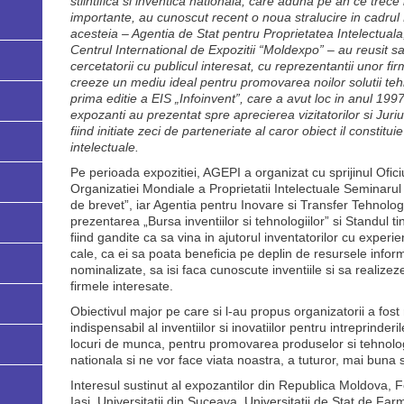
stiintifica si inventica nationala, care aduna pe an ce trece 
importante, au cunoscut recent o noua stralucire in cadrul E
acesteia – Agentia de Stat pentru Proprietatea Intelectuala
Centrul International de Expozitii “Moldexpo” – au reusit sa 
cercetatorii cu publicul interesat, cu reprezentantii unor f
creeze un mediu ideal pentru promovarea noilor solutii tehn
prima editie a EIS „Infoinvent”, care a avut loc in anul 199
expozanti au prezentat spre aprecierea vizitatorilor si Juriu
fiind initiate zeci de parteneriate al caror obiect il constitui
intelectuale.
Pe perioada expozitiei, AGEPI a organizat cu sprijinul Ofic
Organizatiei Mondiale a Proprietatii Intelectuale Seminarul 
de brevet”, iar Agentia pentru Inovare si Transfer Tehnolo
prezentarea „Bursa inventiilor si tehnologiilor” si Standul ti
fiind gandite ca sa vina in ajutorul inventatorilor cu experien
cale, ca ei sa poata beneficia pe deplin de resursele informat
nominalizate, sa isi faca cunoscute inventiile si sa realizez
firmele interesate.
Obiectivul major pe care si l-au propus organizatorii a fost r
indispensabil al inventiilor si inovatiilor pentru intreprinde
locuri de munca, pentru promovarea produselor si tehnolog
nationala si ne vor face viata noastra, a tuturor, mai buna si
Interesul sustinut al expozantilor din Republica Moldova, 
Iasi, Universitatii din Suceava, Universitatii de Stat de Far