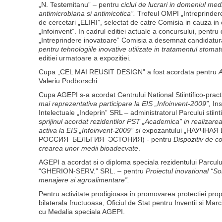
„N. Testemitanu” – pentru
ciclul de lucrari in domeniul medi
antimicrobiana si antimicotica”.
Trofeul OMPI „Intreprindere
de cercetari „ELIRI”, selectat de catre Comisia in cauza in
„Infoinvent”. In cadrul editiei actuale a concursului, pent
„Intreprindere inovatoare” Comisia a desemnat candidatura
pentru tehnologiile inovative utilizate in tratamentul stomat
editiei urmatoare a expozitiei.
Cupa „CEL MAI REUSIT DESIGN” a fost acordata pentru
A
Valeriu Podborschi.
Cupa AGEPI s-a acordat Centrului National Stiintifico-prac
mai reprezentativa participare la EIS „Infoinvent-2009”,
Ins
Intelectuale „Indeprin” SRL – administratorul Parcului stiin
sprijinul acordat rezidentilor PST „Academica” in realizarea
activa la EIS „Infoinvent-2009” si
expozantului „НАУЧН
РОССИЯ–БЕЛЬГИЯ–ЭСТОНИЯ) - pentru
Dispozitiv de c
crearea unor medii bioadecvate
.
AGEPI a acordat si o diploma speciala rezidentului Parcului
“GHERION-SERV.” SRL. – pentru
Proiectul inovational “So
menajere si agroalimentare”.
Pentru activitate prodigioasa in promovarea protectiei propr
bilaterala fructuoasa, Oficiul de Stat pentru Inventii si M
cu Medalia speciala AGEPI.