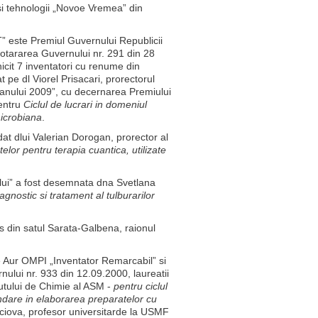
 si tehnologii „Novoe Vremea” din
 este Premiul Guvernului Republicii
 Hotararea Guvernului nr. 291 din 28
cit 7 inventatori cu renume din
t pe dl Viorel Prisacari, prorectorul
 anului 2009”, cu decernarea Premiului
pentru
Ciclul de lucrari in domeniul
microbiana
.
at dlui Valerian Dorogan, prorector al
telor pentru terapia cuantica, utilizate
lui” a fost desemnata dna Svetlana
gnostic si tratament al tulburarilor
as din satul Sarata-Galbena, raionul
e Aur OMPI „Inventator Remarcabil” si
nului nr. 933 din 12.09.2000, laureatii
tutului de Chimie al ASM -
pentru ciclul
undare in elaborarea preparatelor cu
ciova, profesor universitarde la USMF