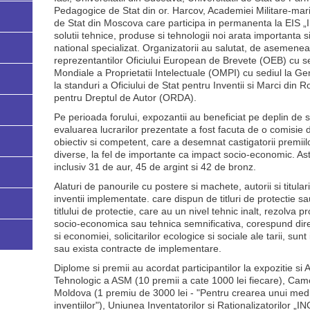
Pedagogice de Stat din or. Harcov, Academiei Militare-marit
de Stat din Moscova care participa in permanenta la EIS
solutii tehnice, produse si tehnologii noi arata importanta s
national specializat. Organizatorii au salutat, de asemenea
reprezentantilor Oficiului European de Brevete (OEB) cu s
Mondiale a Proprietatii Intelectuale (OMPI) cu sediul la Ge
la standuri a Oficiului de Stat pentru Inventii si Marci di
pentru Dreptul de Autor (ORDA).
Pe perioada forului, expozantii au beneficiat pe deplin de sp
evaluarea lucrarilor prezentate a fost facuta de o comisie d
obiectiv si competent, care a desemnat castigatorii premiilo
diverse, la fel de importante ca impact socio-economic. Ast
inclusiv 31 de aur, 45 de argint si 42 de bronz.
Alaturi de panourile cu postere si machete, autorii si titul
inventii implementate. care dispun de titluri de protectie 
titlului de protectie, care au un nivel tehnic inalt, rezolva
socio-economica sau tehnica semnificativa, corespund directi
si economiei, solicitarilor ecologice si sociale ale tarii, s
sau exista contracte de implementare.
Diplome si premii au acordat participantilor la expozitie si
Tehnologic a ASM (10 premii a cate 1000 lei fiecare), Cam
Moldova (1 premiu de 3000 lei - "Pentru crearea unui med
inventiilor"), Uniunea Inventatorilor si Rationalizatorilor