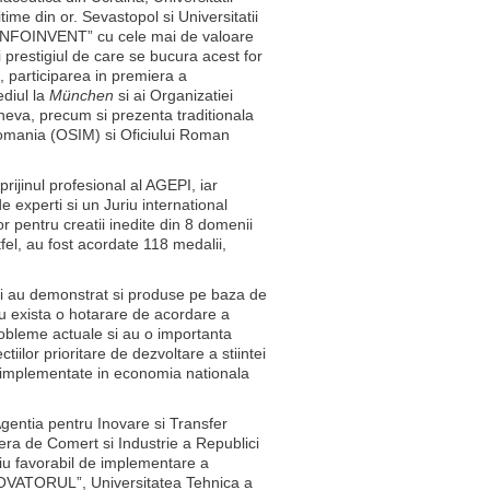
ime din or. Sevastopol si Universitatii
 „INFOINVENT” cu cele mai de valoare
i prestigiul de care se bucura acest for
, participarea in premiera a
ediul la
München
si ai Organizatiei
neva, precum si prezenta traditionala
n Romania (OSIM) si Oficiului Roman
rijinul profesional al AGEPI, iar
e experti si un Juriu international
r pentru creatii inedite din 8 domenii
fel, au fost acordate 118 medalii,
arii au demonstrat si produse pe baza de
sau exista o hotarare de acordare a
 probleme actuale si au o importanta
ilor prioritare de dezvoltare a stiintei
unt implementate in economia nationala
 Agentia pentru Inovare si Transfer
era de Comert si Industrie a Republici
iu favorabil de implementare a
 „INOVATORUL”, Universitatea Tehnica a