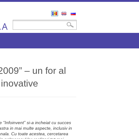
Română
English
Русский
A
Formular de căutare
Căutare
A
009” – un for al
i inovative
e “Infoinvent” si-a incheiat cu succes
stra in mai multe aspecte, inclusiv in
onala. Cu toate acestea, cercetarea