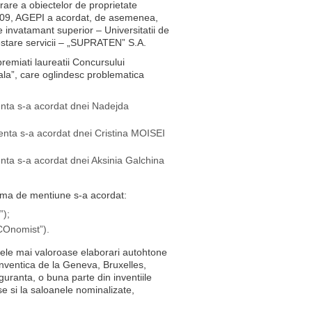
strare a obiectelor de proprietate
009, AGEPI a acordat, de asemenea,
de invatamant superior – Universitatii de
estare servicii – „SUPRATEN” S.A.
 premiati laureatii Concursului
ctuala”, care oglindesc problematica
lenta s-a acordat dnei Nadejda
lenta s-a acordat dnei Cristina MOISEI
enta s-a acordat dnei Aksinia Galchina
ploma de mentiune s-a acordat:
);
COnomist”).
cele mai valoroase elaborari autohtone
 inventica de la Geneva, Bruxelles,
guranta, o buna parte din inventiile
e si la saloanele nominalizate,