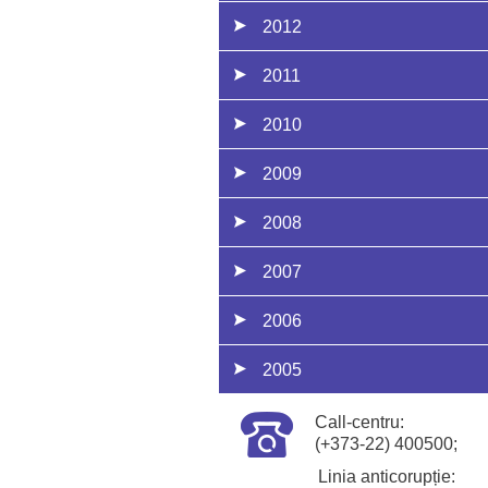
2012
2011
2010
2009
2008
2007
2006
2005
Call-centru:
(+373-22) 400500;
Linia anticorupție: