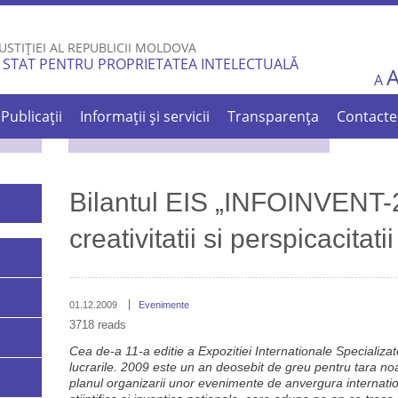
Skip to
main
USTIȚIEI AL REPUBLICII MOLDOVA
content
 STAT PENTRU PROPRIETATEA INTELECTUALĂ
A
Publicații
Informații și servicii
Transparența
Contacte
Bilantul EIS „INFOINVENT-2
creativitatii si perspicacitati
01.12.2009
Evenimente
3718 reads
Cea de-a 11-a editie a Expozitiei Internationale Specializat
lucrarile. 2009 este un an deosebit de greu pentru tara noa
planul organizarii unor evenimente de anvergura internati