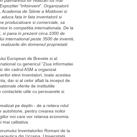
in palmaresul lor realizari tot mai
xpozitiei “Infoinvent”. Organizatorii
, Academia de Stiinte a Moldovei si
aduca fata in fata inventatorii si
irme producatoare si comerciale, sa
ice in competitia internationala. De la
7, si pana in prezent circa 1000 de
lui international peste 3500 de inventii,
e realizarile din domeniul proprietatii
iului European de Brevete si al
national cu genericul “Ziua informatiei
gic din cadrul ASM a organizat
nerilor elevi inventatori, toate acestea
ta, dar si al celor aflati la inceput de
ionale oferite de institutiile
e contactele utile cu persoanele si
ealizat pe deplin - de a reitera rolul
rile autohtone, pentru crearea noilor
iilor noi care vor relansa economia
 mai calitativa.
Forumului Inventatorilor Romani de la
maceutica din Ucraina, Universitatii