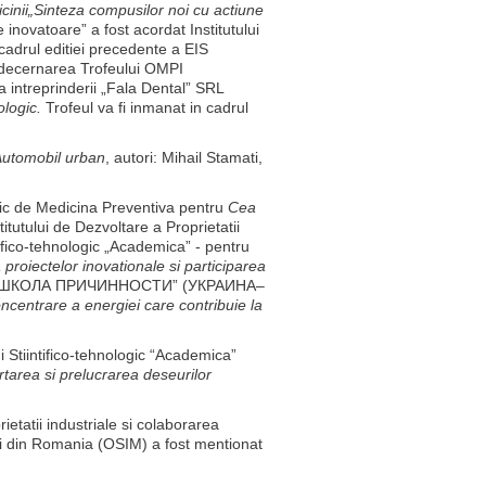
cinii
„Sinteza compusilor noi cu actiune
 inovatoare” a fost acordat Institutului
 cadrul editiei precedente a EIS
ru decernarea Trofeului OMPI
 intreprinderii „Fala Dental” SRL
ologic.
Trofeul va fi inmanat in cadrul
utomobil urban
, autori: Mihail Stamati,
tic de Medicina Preventiva pentru
Cea
titutului de Dezvoltare a Proprietatii
tifico-tehnologic „Academica” - pentru
 proiectelor inovationale si participarea
АЯ ШКОЛА ПРИЧИННОСТИ” (УКРАИНА–
oncentrare a energiei care contribuie la
 Stiintifico-tehnologic “Academica”
rtarea si prelucrarea deseurilor
ietatii industriale si colaborarea
arci din Romania (OSIM) a fost mentionat