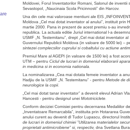
Moldovei, Forul Inventatorilor Romani, Salonul de inventii
Sevastopol, „Naucinaia Scola Pricinnosti” din Harcov.
uare
Una din cele mai valoroase mentiuni ale EIS „INFOINVENT”
Moldova „Cel mai dotat inventator al anului”, instituit prin
martie 2000. Pana in prezent de acest premiu s-au invredni
republica. La actuala editie Juriul international l-a desemna
USMF „N. Testemitanu”, drept „Cel mai dotat inventator al
Guvernului Republicii Moldova (in valoare de 5000 lei) – 
sintezei complecsilor cuprului si cobaltului cu actiune anti
Premiul Mare al AGEPI (in valoare de 1500 lei) a fost acord
UTM – pentru
Ciclul de lucrari in domeniul elaborarii apara
in medicina si in economia nationala.
La nominalizarea „Cea mai dotata femeie inventator a anu
Hadjiu de la USMF „N. Testemitanu” - pentru
Metode de dia
neurologice la copii
.
„Cel mai dotat tanar inventator” a devenit elevul Adrian Vl
Hancesti - pentru designul unei
Mototriciclete.
Conform deciziei Comisiei pentru decernarea Medaliilor d
„Inventatoare Remarcabila”, instituita prin Hotararea Guver
anului curent au devenit dl Tudor Lupascu, directorul Insti
de lucrari in domeniul chimiei ”Utilizarea materialelor sec
proprietati antimicrobiene” si, respectiv,
dna Svetlana Bura